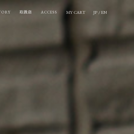
MY CART
JP
/
EN
TORY
ACCESS
取扱店