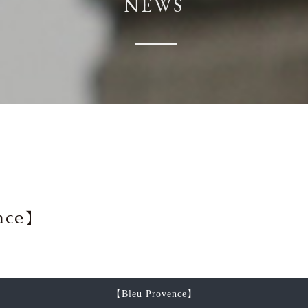
NEWS
nce】
【Bleu Provence】