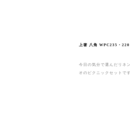
上箸 八角 WPC235
・
220
今日の気分で選んだリネ
オのピクニックセットで