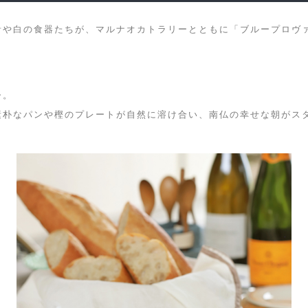
青や白の食器たちが、マルナオカトラリーとともに「ブループロヴ
ー。
素朴なパンや樫のプレートが自然に溶け合い、南仏の幸せな朝がス