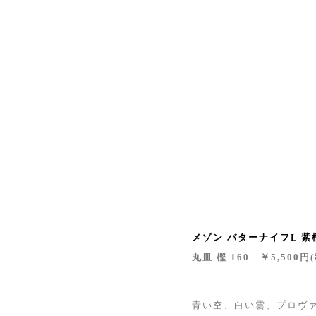
メゾン バターナイフL 紫
丸皿 樫 160 ￥5,500円
青い空、白い雲、プロヴ