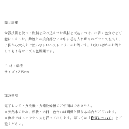
商品詳細
含浸技術を使って樹脂を染み込ませた楓材を天辺につけ、お箸の色分けを可
能にしました。紫檀との接合部分には中に芯を入れ重さのバランスも良く、
子供から大人まで使いやすいベストセラーのお箸です。お食い初めのお箸と
しても！各サイズ４色展開です。
主 材：紫檀
サイズ：235mm
注意事項
電子レンジ・食洗機・食器乾燥機のご使用はできません。
※天然木のため、形状・木目・色合いは画像と異なる場合がございます。
※弊社ではメンテナンスを行っております。詳しくは「
修理について
」をご
覧ください。