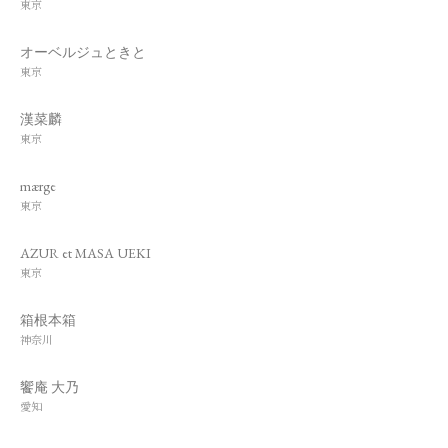
東京
オーベルジュときと
東京
漢菜麟
東京
mærge
東京
AZUR et MASA UEKI
東京
箱根本箱
神奈川
饗庵 大乃
愛知