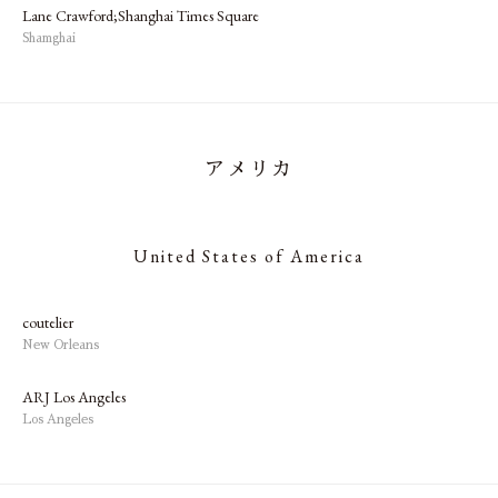
Lane Crawford;Shanghai Times Square
Shamghai
アメリカ
United States of America
coutelier
New Orleans
ARJ Los Angeles
Los Angeles