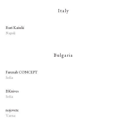
Italy
Ruri Kaiseki
Napoli
Bulgaria
Farenah CONCEPT
Sofia
BKnives
Sofia
nojovete
Varna