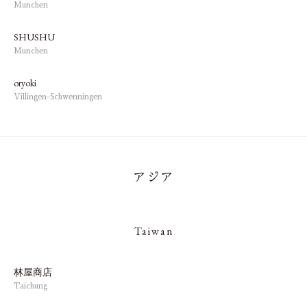
Munchen
SHUSHU
Munchen
oryoki
Villingen-Schwenningen
アジア
Taiwan
林屋
商店
Taichung