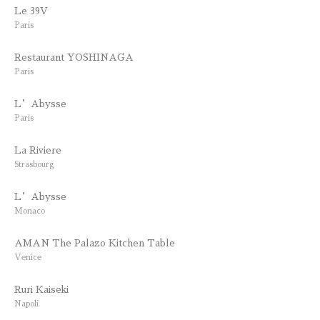
Le 39V
Paris
Restaurant YOSHINAGA
Paris
L’Abysse
Paris
La Riviere
Strasbourg
L’Abysse
Monaco
AMAN The Palazo Kitchen Table
Venice
Ruri Kaiseki
Napoli