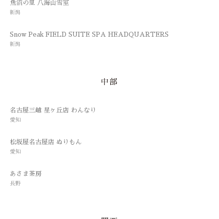
魚沼の里 八海山雪室
新潟
Snow Peak FIELD SUITE SPA HEADQUARTERS
新潟
中部
名古屋三越 星ヶ丘店 わんなり
愛知
松坂屋名古屋店 ぬりもん
愛知
あさま茶房
長野