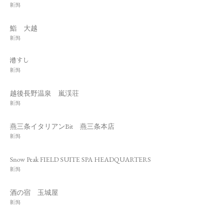
新潟
鮨 大越
新潟
港すし
新潟
越後長野温泉 嵐渓荘
新潟
燕三条イタリアンBit 燕三条本店
新潟
Snow Peak FIELD SUITE SPA HEADQUARTERS
新潟
酒の宿 玉城屋
新潟