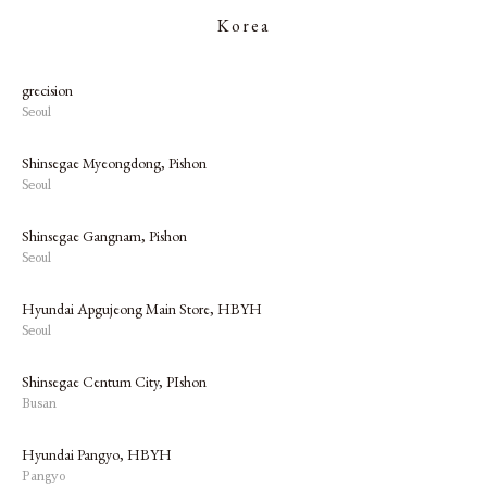
Korea
grecision
Seoul
Shinsegae Myeongdong, Pishon
Seoul
Shinsegae Gangnam, Pishon
Seoul
Hyundai Apgujeong Main Store, HBYH
Seoul
Shinsegae Centum City, PIshon
Busan
Hyundai Pangyo, HBYH
Pangyo