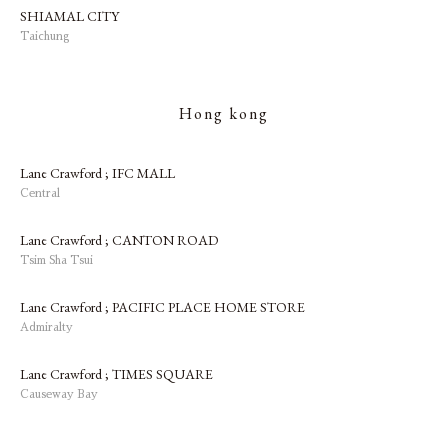
SHIAMAL CITY
Taichung
Hong kong
Lane Crawford ; IFC MALL
Central
Lane Crawford ; CANTON ROAD
Tsim Sha Tsui
Lane Crawford ; PACIFIC PLACE HOME STORE
Admiralty
Lane Crawford ; TIMES SQUARE
Causeway Bay