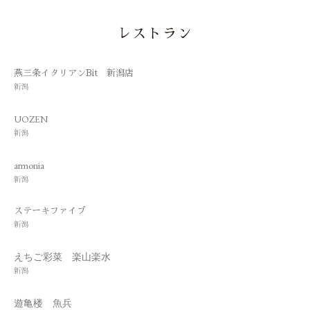
レストラン
燕三条イタリアンBit 新潟店
新潟
UOZEN
新潟
armonia
新潟
ステーキファイブ
新潟
えちご彩菜 楽山楽水
新潟
遊亀楼 魚兵