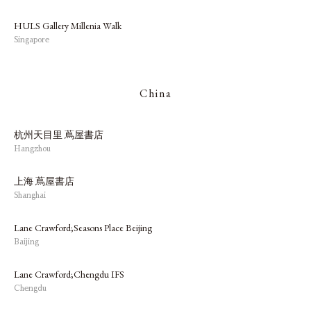
HULS Gallery Millenia Walk
Singapore
China
杭州天目里 蔦屋書店
Hangzhou
上海 蔦屋書店
Shanghai
Lane Crawford;Seasons Place Beijing
Baijing
Lane Crawford;Chengdu IFS
Chengdu