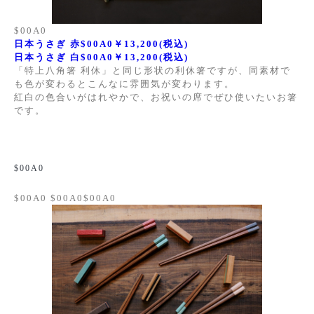
$00A0
日本うさぎ 赤$00A0￥13,
200(税込)
日本うさぎ 白$00A0￥13,200(税込)
「特上八角箸 利休」と同じ形状の利休箸ですが、同素材で
も色が変わるとこんなに雰囲気が変わります。
紅白の色合いがはれやかで、お祝いの席でぜひ使いたいお箸
です。
$00A0
$00A0 $00A0$00A0