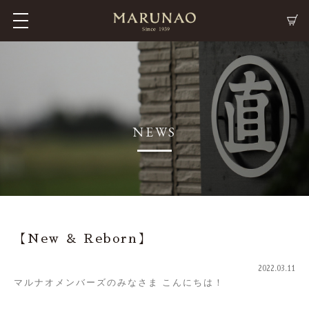
M
C
NEWS
【New ＆ Reborn】
2022.03.11
マルナオメンバーズのみなさま こんにちは！