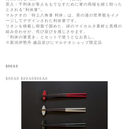
茶人・千利休が客人をもてなすために箸の両端を細く削った
とされる”利休箸”。
マルナオの「特上八角箸 利休」は、茶の湯の世界観をイメ
ージしてデザインされた利休箸です。
リネンを積載し樹脂で固めた、緑のマイカルタ素材と黒檀の
組み合わせが、侘び寂びを感じさせます。
「利休の箸置き」とセットで使うとなお良し。
※新潟伊勢丹 越品並びにマルナオショップ限定品
$00A0
$00A0 $00A0$00A0