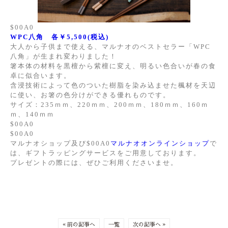
$00A0
WPC八角 各￥5,500(税込)
大人から子供まで使える、マルナオのベストセラー「WPC
八角」が生まれ変わりました！
箸本体の材料を黒檀から紫檀に変え、明るい色合いが春の食
卓に似合います。
含浸技術によって色のついた樹脂を染み込ませた楓材を天辺
に使い、お箸の色分けができる優れものです。
サイズ：235ｍｍ、220ｍｍ、200ｍｍ、180ｍｍ、160ｍ
ｍ、140ｍｍ
$00A0
$00A0
マルナオショップ及び$00A0
マルナオオンラインショップ
で
は、ギフトラッピングサービスをご用意しております。
プレゼントの際には、ぜひご利用くださいませ。
« 前の記事へ
一覧
次の記事へ »