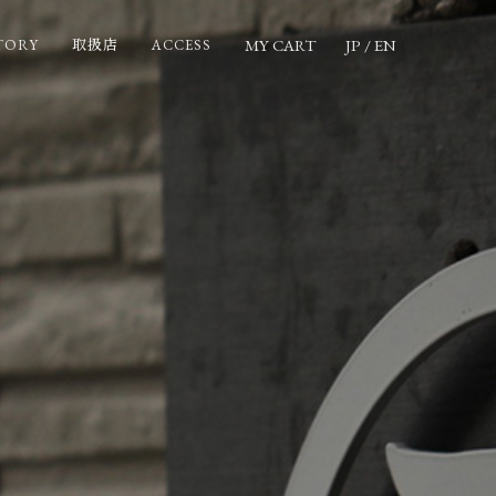
MY CART
JP
/
EN
TORY
ACCESS
取扱店