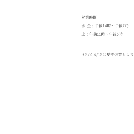
営業時間
水-金：午後14時～午後7時
土：
午前11時～午後6時
＊8/2-8/18は夏季休業とし