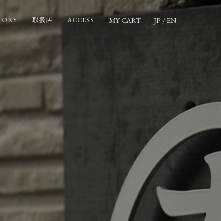
MY CART
JP
/
EN
TORY
ACCESS
取扱店