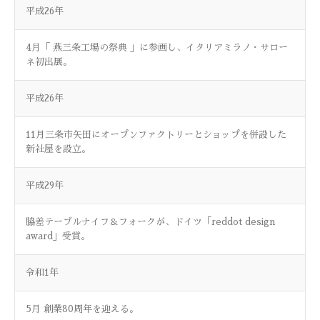
平成26年
4月「 燕三条工場の祭典 」に参画し、イタリアミラノ・サロー
ネ初出展。
平成26年
11月三条市矢田にオープンファクトリーとショップを併設した
新社屋を設立。
平成29年
脇差テーブルナイフ＆フォークが、ドイツ「reddot design
award」受賞。
令和1年
5月 創業80周年を迎える。