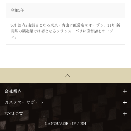
令和1年
8月 国内2店舗目となる東京・青山に直営店をオープン。11月 新
潟県の製造業では初となるフランス・パリに直営店をオープ
ン。
会社案内
カスタマーサポート
FOLLOW
LANGUAGE :
JP
/
EN