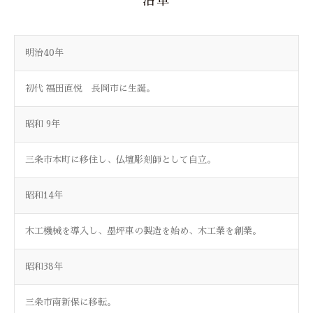
沿革
明治40年
初代 福田直悦 長岡市に生誕。
昭和 9年
三条市本町に移住し、仏壇彫刻師として自立。
昭和14年
木工機械を導入し、墨坪車の製造を始め、木工業を創業。
昭和38年
三条市南新保に移転。