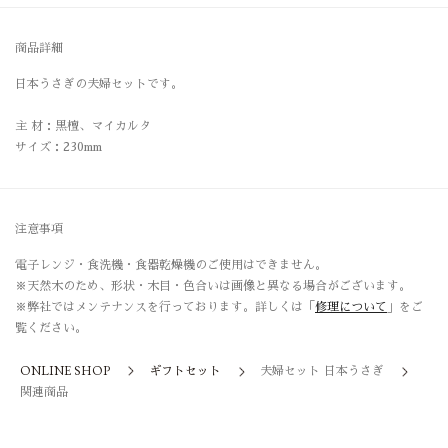
商品詳細
日本うさぎの夫婦セットです。
主 材：黒檀、マイカルタ
サイズ：230mm
注意事項
電子レンジ・食洗機・食器乾燥機のご使用はできません。
※天然木のため、形状・木目・色合いは画像と異なる場合がございます。
※弊社ではメンテナンスを行っております。詳しくは「
修理について
」をご
覧ください。
ONLINE SHOP
ギフトセット
夫婦セット 日本うさぎ
関連商品