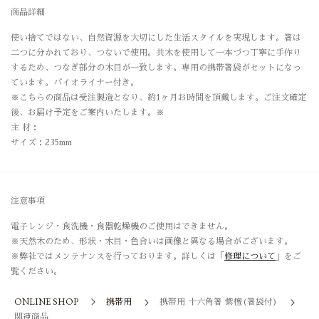
商品詳細
使い捨てではない、自然資源を大切にした生活スタイルを実現します。箸は
二つに分かれており、つないで使用。共木を使用して一本づつ丁寧に手作り
するため、つなぎ部分の木目が一致します。専用の携帯箸袋がセットになっ
ています。バイオライナー付き。
※こちらの商品は受注製造となり、約1ヶ月お時間を頂戴します。ご注文確定
後、お届け予定をご案内いたします。※
主 材：
サイズ：235mm
注意事項
電子レンジ・食洗機・食器乾燥機のご使用はできません。
※天然木のため、形状・木目・色合いは画像と異なる場合がございます。
※弊社ではメンテナンスを行っております。詳しくは「
修理について
」をご
覧ください。
ONLINE SHOP
携帯用
携帯用 十六角箸 紫檀(箸袋付)
関連商品