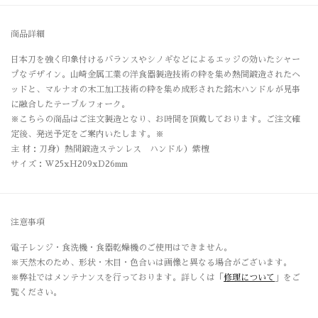
商品詳細
日本刀を強く印象付けるバランスやシノギなどによるエッジの効いたシャー
プなデザイン。山崎金属工業の洋食器製造技術の粋を集め熱間鍛造されたヘ
ッドと、マルナオの木工加工技術の粋を集め成形された銘木ハンドルが見事
に融合したテーブルフォーク。
※こちらの商品はご注文製造となり、お時間を頂戴しております。ご注文確
定後、発送予定をご案内いたします。※
主 材：刀身）熱間鍛造ステンレス ハンドル）紫檀
サイズ：W25xH209xD26mm
注意事項
電子レンジ・食洗機・食器乾燥機のご使用はできません。
※天然木のため、形状・木目・色合いは画像と異なる場合がございます。
※弊社ではメンテナンスを行っております。詳しくは「
修理について
」をご
覧ください。