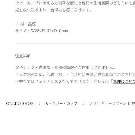
ティーカップに添えると豪華な歴史と現代の生活空間のどちらにも
光を放つ銀がより一層深みを感じさせます。
主 材：黒檀
サイズ：W22xH135xD10mm
注意事項
電子レンジ・食洗機・食器乾燥機のご使用はできません。
※天然木のため、形状・木目・色合いは画像と異なる場合がござい
※弊社ではメンテナンスを行っております。詳しくは「
修理につい
ONLINE SHOP
カトラリー・カップ
メゾン ティースプーン L 