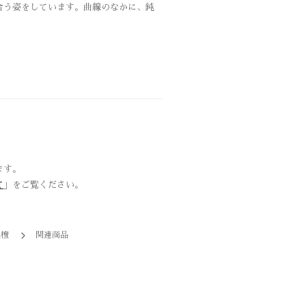
合う姿をしています。曲線のなかに、鈍
ます。
て
」をご覧ください。
黒檀
関連商品