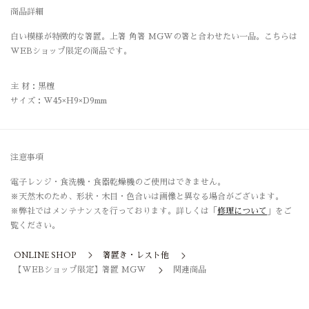
商品詳細
白い模様が特徴的な箸置。上箸 角箸 MGWの箸と合わせたい一品。こちらは
WEBショップ限定の商品です。
主 材：黒檀
サイズ：W45×H9×D9mm
注意事項
電子レンジ・食洗機・食器乾燥機のご使用はできません。
※天然木のため、形状・木目・色合いは画像と異なる場合がございます。
※弊社ではメンテナンスを行っております。詳しくは「
修理について
」をご
覧ください。
ONLINE SHOP
箸置き・レスト他
【WEBショップ限定】箸置 MGW
関連商品