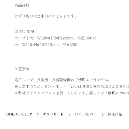
商品詳細
けずり椀の大と小のペアセットです。
主 材：紫檀
サイズ：大：W120×H72×D120mm、容量:300cc
小：W110×H67×D110mm、容量:200cc
注意事項
電子レンジ・食洗機・食器乾燥機のご使用はできません。
※天然木のため、形状・木目・色合いは画像と異なる場合がござい
※弊社ではメンテナンスを行っております。詳しくは「
修理につい
ONLINE SHOP
ギフトセット
けずり椀 ペア
関連商品