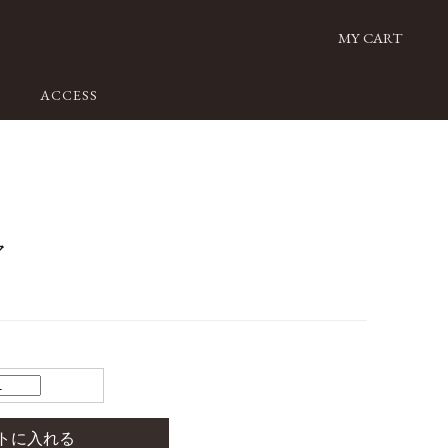
MY CART
ACCESS
ア
）