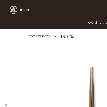
JP
/
EN
マルナオにつ
ONLINE SHOP
特別限定品