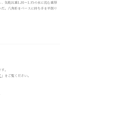
乾比重1.20～1.35の水に沈む重厚
いだ。八角形をベースに持ち手を平削り
ます。
て
」をご覧ください。
品