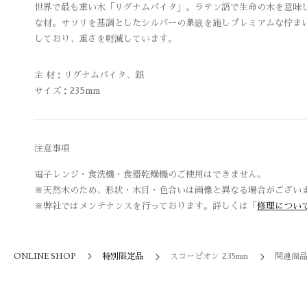
世界で最も重い木「リグナムバイタ」。ラテン語で生命の木を意味し、気
な材。サソリを基調としたシルバーの象嵌を施しプレミアムな佇ま
しており、重さを軽減しています。
主 材：リグナムバイタ、銀
サイズ：235mm
注意事項
電子レンジ・食洗機・食器乾燥機のご使用はできません。
※天然木のため、形状・木目・色合いは画像と異なる場合がござい
※弊社ではメンテナンスを行っております。詳しくは「
修理につい
ONLINE SHOP
特別限定品
スコーピオン 235mm
関連商