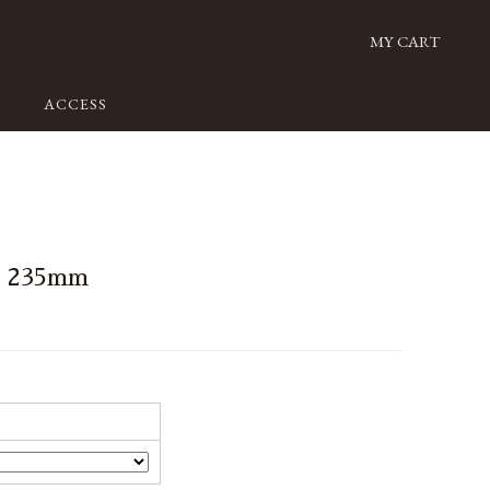
MY CART
ACCESS
235mm
）