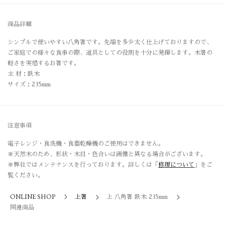
商品詳細
シンプルで使いやすい八角箸です。先端を多少太く仕上げておりますので、
ご家庭での様々な食事の際、道具としての役割を十分に発揮します。木箸の
軽さを実感するお箸です。
主 材：鉄木
サイズ：235mm
注意事項
電子レンジ・食洗機・食器乾燥機のご使用はできません。
※天然木のため、形状・木目・色合いは画像と異なる場合がございます。
※弊社ではメンテナンスを行っております。詳しくは「
修理について
」をご
覧ください。
ONLINE SHOP
上箸
上 八角箸 鉄木 235mm
関連商品