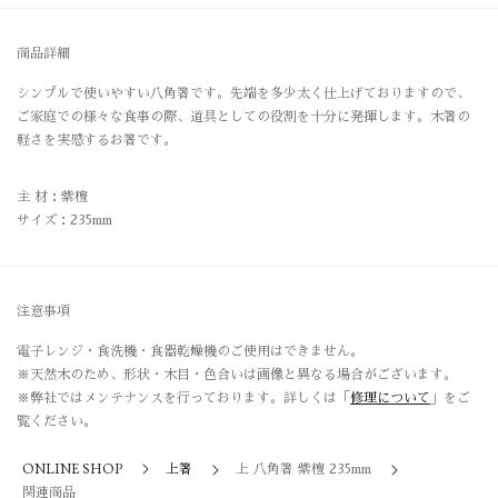
商品詳細
シンプルで使いやすい八角箸です。先端を多少太く仕上げておりますので、
ご家庭での様々な食事の際、道具としての役割を十分に発揮します。木箸の
軽さを実感するお箸です。
主 材：紫檀
サイズ：235mm
注意事項
電子レンジ・食洗機・食器乾燥機のご使用はできません。
※天然木のため、形状・木目・色合いは画像と異なる場合がございます。
※弊社ではメンテナンスを行っております。詳しくは「
修理について
」をご
覧ください。
ONLINE SHOP
上箸
上 八角箸 紫檀 235mm
関連商品