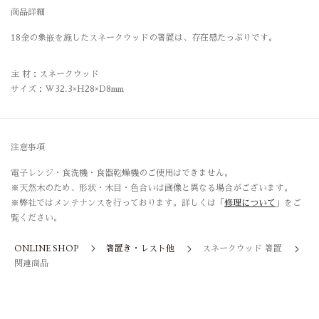
商品詳細
18金の象嵌を施したスネークウッドの箸置は、存在感たっぷりです。
主 材：スネークウッド
サイズ：W32.3×H28×D8mm
注意事項
電子レンジ・食洗機・食器乾燥機のご使用はできません。
※天然木のため、形状・木目・色合いは画像と異なる場合がございます。
※弊社ではメンテナンスを行っております。詳しくは「
修理について
」をご
覧ください。
ONLINE SHOP
箸置き・レスト他
スネークウッド 箸置
関連商品