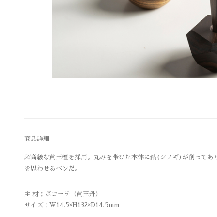
商品詳細
超高級な黄王檀を採用。丸みを帯びた本体に鎬(シノギ)が削ってあ
を思わせるペンだ。
主 材：ボコーテ（黄王丹）
サイズ：W14.5×H132×D14.5mm