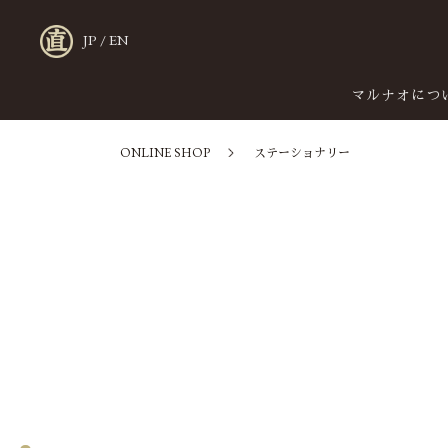
JP
/
EN
マルナオにつ
ONLINE SHOP
ステーショナリー