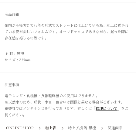
商品詳細
先端から後方まで八角の形状でストレートに仕上げている為、卓上に置かれ
ている姿が美しいフォルムです。オーソドックスでありながら、握った際に
存在感を感じるお箸です。
主 材：黒檀
サイズ：235mm
注意事項
電子レンジ・食洗機・食器乾燥機のご使用はできません。
※天然木のため、形状・木目・色合いは画像と異なる場合がございます。
※弊社ではメンテナンスを行っております。詳しくは「
修理について
」をご
覧ください。
ONLINE SHOP
特上箸
特上 八角箸 黒檀
関連商品