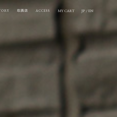
MY CART
JP
/
EN
TORY
ACCESS
取扱店