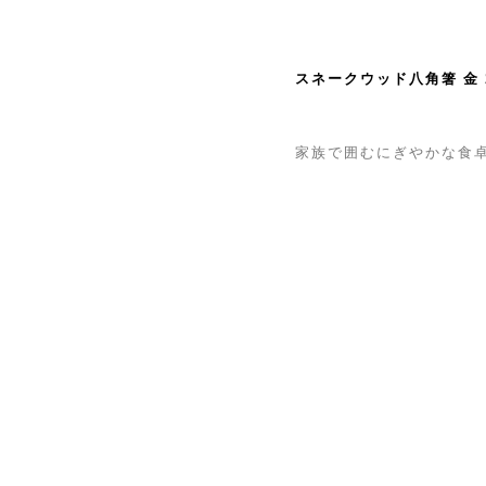
スネークウッド八角箸 金
家族で囲むにぎやかな食