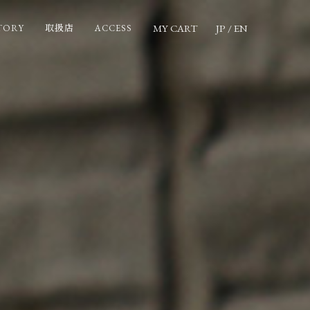
MY CART
JP
/
EN
TORY
ACCESS
取扱店