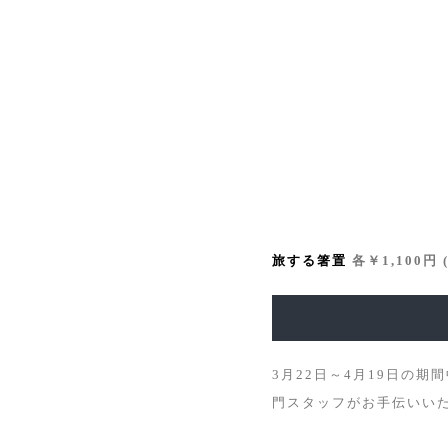
旅する箸置
各￥1,100円 
3月22日～4月19日の期
門スタッフがお手伝いい