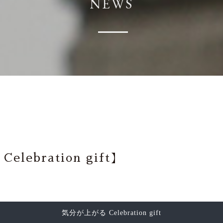
NEWS
lebration gift】
気分が上がる Celebration gift