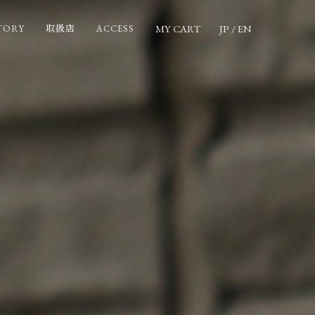
MY CART
JP
/
EN
TORY
ACCESS
取扱店