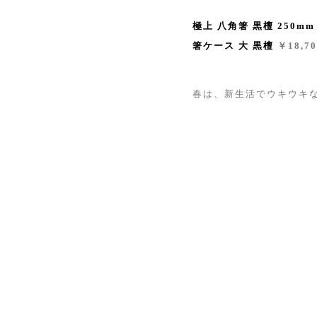
極上 八角箸 黒檀 250mm
箸ケース 大 黒檀
￥18,70
春は、新生活でウキウキ