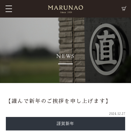
M
C
NEWS
【謹んで新年のご挨拶を申し上げます】
2024.12.27
謹賀新年