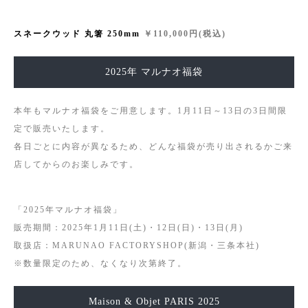
スネークウッド 丸箸 250
mm
￥110,000円(税込)
2025年 マルナオ福袋
本年もマルナオ福袋をご用意します。1月11日～13日の3日間限
定で販売いたします。
各日ごとに内容が異なるため、どんな福袋が売り出されるかご来
店してからのお楽しみです。
「2025年マルナオ福袋」
販売期間：2025年1月11日(土)・12日(日)・13日(月)
取扱店：MARUNAO FACTORYSHOP(新潟・三条本社)
※数量限定のため、なくなり次第終了。
Maison & Objet PARIS 2025