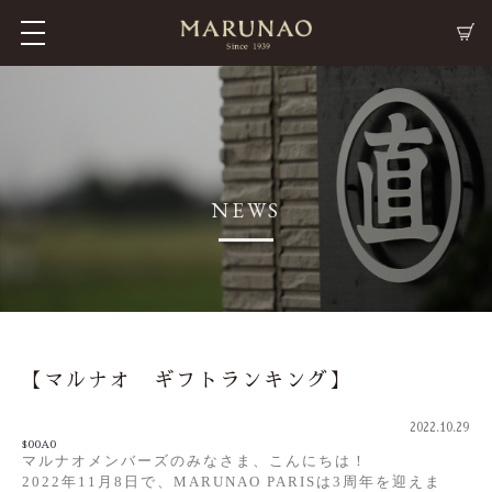
M
C
NEWS
【マルナオ ギフトランキング】
2022.10.29
$00A0
マルナオメンバーズのみなさま、こんにちは！
2022年11月8日で、MARUNAO PARISは3周年を迎えま