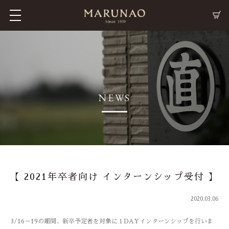
M
C
NEWS
【 2021年卒者向け インターンシップ受付 】
2020.03.06
3/16－19の期間、新卒予定者を対象に１DAYインターンシップを行いま