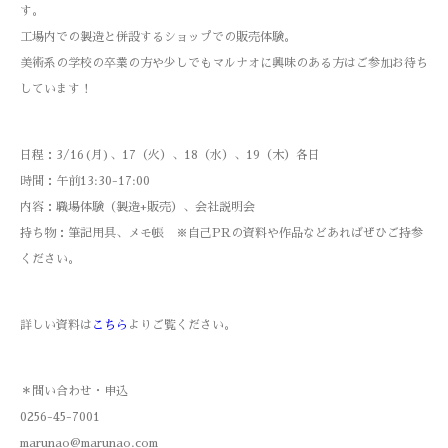
す。
工場内での製造と併設するショップでの販売体験。
美術系の学校の卒業の方や少しでもマルナオに興味のある方はご参加お待ち
しています！
日程：3/16(月)、17（火）、18（水）、19（木）各日
時間：午前13:30-17:00
内容：職場体験（製造+販売）、会社説明会
持ち物：筆記用具、メモ帳 ※自己PRの資料や作品などあればぜひご持参
ください。
詳しい資料は
こちら
よりご覧ください。
＊問い合わせ・申込
0256-45-7001
marunao@marunao.com