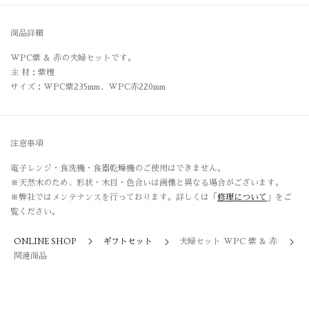
商品詳細
WPC紫 & 赤の夫婦セットです。
主 材：紫檀
サイズ：WPC紫235mm、WPC赤220mm
注意事項
電子レンジ・食洗機・食器乾燥機のご使用はできません。
※天然木のため、形状・木目・色合いは画像と異なる場合がございます。
※弊社ではメンテナンスを行っております。詳しくは「
修理について
」をご
覧ください。
ONLINE SHOP
ギフトセット
夫婦セット WPC 紫 & 赤
関連商品