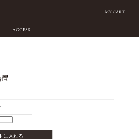
MY CART
ACCESS
箸置
W