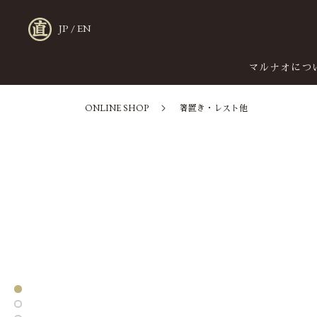
JP
/
EN
マルナオにつ
ONLINE SHOP
箸置き・レスト他